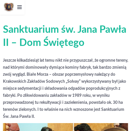
Sanktuarium św. Jana Pawła
II – Dom Świętego
Jeszcze kilkadziesiąt lat temu nikt nie przypuszczał, że ogromne tereny,
nad którymi dominowały dymiące kominy fabryk, tak bardzo zmienią
zwój wygląd. Białe Morza – obszar poprzemysłowy należący do
Krakowskich Zakładów Sodowych „Solvay” wykorzystywany był jako
miejsce sedymentacji i składowania odpadów poprodukcyjnych z
fabryki. Po zlikwidowaniu zakładów w 1989 roku, w wyniku
przeprowadzonej tu rekultywacji i zazielenienia, powstało ok. 30 ha
terenów zielonych. I to właśnie na nich wznoszone jest Sanktuarium
Św. Jana Pawła II.