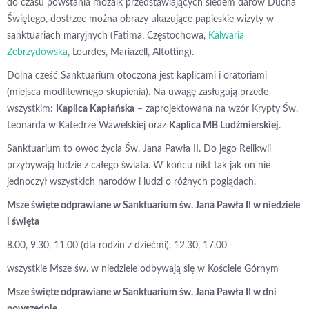
do czasu powstania mozaik przedstawiających siedem darów Ducha
Świętego, dostrzec można obrazy ukazujące papieskie wizyty w
sanktuariach maryjnych (Fatima, Częstochowa,
Kalwaria
Zebrzydowska
, Lourdes, Mariazell, Altotting).
Dolna cześć Sanktuarium otoczona jest kaplicami i oratoriami
(miejsca modlitewnego skupienia). Na uwagę zasługują przede
wszystkim:
Kaplica Kapłańska
– zaprojektowana na wzór Krypty Św.
Leonarda w Katedrze Wawelskiej oraz
Kaplica MB Ludźmierskiej
.
Sanktuarium to owoc życia Św. Jana Pawła II. Do jego Relikwii
przybywają ludzie z całego świata. W końcu nikt tak jak on nie
jednoczył wszystkich narodów i ludzi o różnych poglądach.
Msze święte odprawiane w Sanktuarium św. Jana Pawła II w niedziele
i święta
8.00, 9.30, 11.00 (dla rodzin z dziećmi), 12.30, 17.00
wszystkie Msze św. w niedziele odbywają się w Kościele Górnym
Msze święte odprawiane w Sanktuarium św. Jana Pawła II w dni