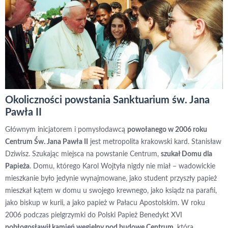
Okoliczności powstania Sanktuarium św. Jana
Pawła II
Głównym inicjatorem i pomysłodawcą
powołanego w 2006 roku
Centrum Św. Jana Pawła II
jest metropolita krakowski kard. Stanisław
Dziwisz. Szukając miejsca na powstanie Centrum,
szukał Domu dla
Papieża
. Domu, którego Karol Wojtyła nigdy nie miał – wadowickie
mieszkanie było jedynie wynajmowane, jako student przyszły papież
mieszkał kątem w domu u swojego krewnego, jako ksiądz na parafii,
jako biskup w kurii, a jako papież w Pałacu Apostolskim. W roku
2006 podczas pielgrzymki do Polski Papież Benedykt XVI
pobłogosławił kamień węgielny pod budowę Centrum
, która