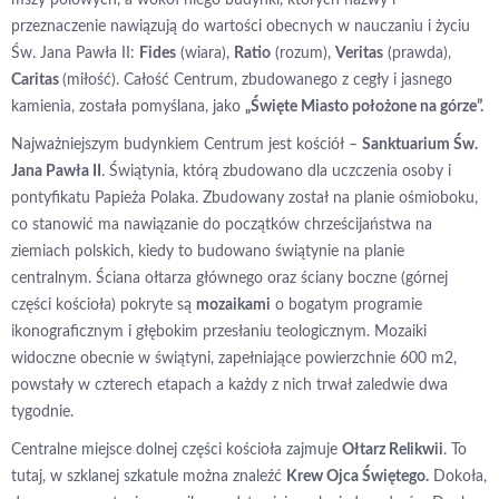
mszy polowych, a wokół niego budynki, których nazwy i
przeznaczenie nawiązują do wartości obecnych w nauczaniu i życiu
Św. Jana Pawła II:
Fides
(wiara),
Ratio
(rozum),
Veritas
(prawda),
Caritas
(miłość). Całość Centrum, zbudowanego z cegły i jasnego
kamienia, została pomyślana, jako
„Święte Miasto położone na górze”.
Najważniejszym budynkiem Centrum jest kościół –
Sanktuarium Św.
Jana Pawła II
. Świątynia, którą zbudowano dla uczczenia osoby i
pontyfikatu Papieża Polaka. Zbudowany został na planie ośmioboku,
co stanowić ma nawiązanie do początków chrześcijaństwa na
ziemiach polskich, kiedy to budowano świątynie na planie
centralnym. Ściana ołtarza głównego oraz ściany boczne (górnej
części kościoła) pokryte są
mozaikami
o bogatym programie
ikonograficznym i głębokim przesłaniu teologicznym. Mozaiki
widoczne obecnie w świątyni, zapełniające powierzchnie 600 m2,
powstały w czterech etapach a każdy z nich trwał zaledwie dwa
tygodnie.
Centralne miejsce dolnej części kościoła zajmuje
Ołtarz Relikwii
. To
tutaj, w szklanej szkatule można znaleźć
Krew Ojca Świętego.
Dokoła,