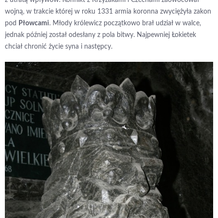
wojną, w trakcie której w roku 1331 armia koronna zwyciężyła zakon
pod
Płowcami
. Młody królewicz początkowo brał udział w walce,
jednak później został odesłany z pola bitwy. Najpewniej Łokietek
chciał chronić życie syna i następcy.