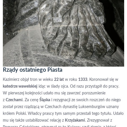
Rządy ostatniego Piasta
Kazimierz objął tron w wieku
22 lat
w roku
1333
. Koronował się w
katedrze wawelskiej
idąc w ślady ojca. Od razu przystąpił do pracy.
W pierwszej kolejności udało mu się zawrzeć porozumienie
z
Czechami
. Za cenę
Śląska
i rezygnacji ze swoich roszczeń do niego
został przez rządzącą w Czechach dynastię Luksemburgów uznany
królem Polski. Władcy prascy tym samym przestali tego tytułu. Udało
mu się także ustabilizować relację z
Krzyżakami
. Zrezygnował z