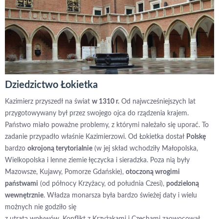
Dziedzictwo Łokietka
Kazimierz przyszedł na świat
w 1310 r.
Od najwcześniejszych lat
przygotowywany był przez swojego ojca do rządzenia krajem.
Państwo miało poważne problemy, z którymi należało się uporać. To
zadanie przypadło właśnie Kazimierzowi. Od Łokietka dostał
Polskę
bardzo
okrojoną terytorialnie
(w jej skład wchodziły Małopolska,
Wielkopolska i lenne ziemie łęczycka i sieradzka. Poza nią były
Mazowsze, Kujawy, Pomorze Gdańskie),
otoczoną wrogimi
państwami
(od północy Krzyżacy, od południa Czesi),
podzieloną
wewnętrznie
. Władza monarsza była bardzo świeżej daty i wielu
możnych nie godziło się
z utratą wpływów. Konflikt z Krzyżakami i Czechami zaowocował