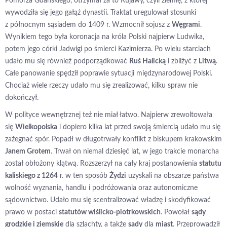
Pomorza Gdańskiego, otrzymał za to Kujawy, czyli ziemię, z której
wywodziła się jego gałąź dynastii. Traktat uregulował stosunki
z północnym sąsiadem do 1409 r. Wzmocnił sojusz z
Węgrami
.
Wynikiem tego była koronacja na króla Polski najpierw Ludwika,
potem jego córki Jadwigi po śmierci Kazimierza. Po wielu starciach
udało mu się również podporządkować
Ruś Halicką
i zbliżyć z
Litwą
.
Całe panowanie spędził poprawie sytuacji międzynarodowej Polski.
Chociaż wiele rzeczy udało mu się zrealizować, kilku spraw nie
dokończył.
W polityce wewnętrznej też nie miał łatwo. Najpierw zrewoltowała
się
Wielkopolska
i dopiero kilka lat przed swoją śmiercią udało mu się
zażegnać spór. Popadł w długotrwały konflikt z biskupem krakowskim
Janem Grotem
. Trwał on niemal dziesięć lat, w jego trakcie monarcha
został obłożony klątwą. Rozszerzył na cały kraj postanowienia
statutu
kaliskiego z 1264
r. w ten sposób
Żydzi
uzyskali na obszarze państwa
wolność wyznania, handlu i podróżowania oraz autonomiczne
sądownictwo. Udało mu się scentralizować władzę i skodyfikować
prawo w postaci
statutów wiślicko-piotrkowskich
. Powołał
sądy
grodzkie i ziemskie
dla szlachty, a także
sądy
dla
miast
. Przeprowadził