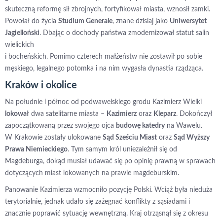
skuteczną reformę sił zbrojnych, fortyfikował miasta, wznosił zamki.
Powołał do życia
Studium Generale
, znane dzisiaj jako
Uniwersytet
Jagielloński
. Dbając o dochody państwa zmodernizował statut salin
wielickich
i bocheńskich. Pomimo czterech małżeństw nie zostawił po sobie
męskiego, legalnego potomka i na nim wygasła dynastia rządząca.
Kraków i okolice
Na południe i północ od podwawelskiego grodu Kazimierz Wielki
lokował
dwa satelitarne miasta –
Kazimierz
oraz
Kleparz
. Dokończył
zapoczątkowaną przez swojego ojca
budowę katedry
na Wawelu.
W Krakowie zostały ulokowane
Sąd Sześciu Miast
oraz
Sąd Wyższy
Prawa Niemieckiego
. Tym samym król uniezależnił się od
Magdeburga, dokąd musiał udawać się po opinię prawną w sprawach
dotyczących miast lokowanych na prawie magdeburskim.
Panowanie Kazimierza wzmocniło pozycję Polski. Wciąż była nieduża
terytorialnie, jednak udało się zażegnać konflikty z sąsiadami i
znacznie poprawić sytuację wewnętrzną. Kraj otrząsnął się z okresu