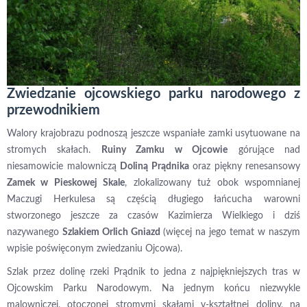
Zwiedzanie ojcowskiego parku narodowego z
przewodnikiem
Walory krajobrazu podnoszą jeszcze wspaniałe zamki usytuowane na
stromych skałach.
Ruiny Zamku w Ojcowie
górujące nad
niesamowicie malowniczą
Doliną Prądnika
oraz piękny renesansowy
Zamek w Pieskowej Skale
, zlokalizowany tuż obok wspomnianej
Maczugi Herkulesa są częścią długiego łańcucha warowni
stworzonego jeszcze za czasów Kazimierza Wielkiego i dziś
nazywanego
Szlakiem Orlich Gniazd
(więcej na jego temat w naszym
wpisie poświęconym zwiedzaniu Ojcowa).
Szlak przez dolinę rzeki Prądnik to jedna z najpiękniejszych tras w
Ojcowskim Parku Narodowym. Na jednym końcu niezwykle
malowniczej, otoczonej stromymi skałami v-kształtnej doliny, na