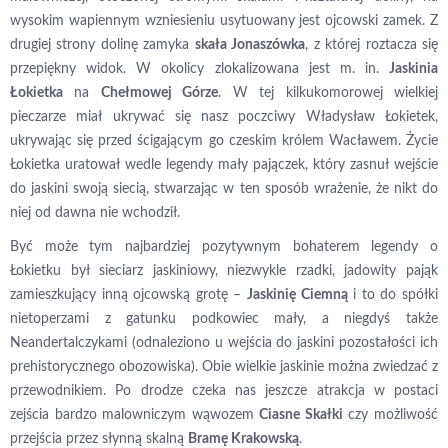
wysokim wapiennym wzniesieniu usytuowany jest ojcowski zamek. Z
drugiej strony dolinę zamyka
skała Jonaszówka
, z której roztacza się
przepiękny widok. W okolicy zlokalizowana jest m. in.
Jaskinia
Łokietka
na
Chełmowej Górze
. W tej kilkukomorowej wielkiej
pieczarze miał ukrywać się nasz poczciwy Władysław Łokietek,
ukrywając się przed ścigającym go czeskim królem Wacławem. Życie
Łokietka uratował wedle legendy mały pajączek, który zasnuł wejście
do jaskini swoją siecią, stwarzając w ten sposób wrażenie, że nikt do
niej od dawna nie wchodził.
Być może tym najbardziej pozytywnym bohaterem legendy o
Łokietku był sieciarz jaskiniowy, niezwykle rzadki, jadowity pająk
zamieszkujący inną ojcowską grotę –
Jaskinię Ciemną
i to do spółki
nietoperzami z gatunku podkowiec mały, a niegdyś także
Neandertalczykami (odnaleziono u wejścia do jaskini pozostałości ich
prehistorycznego obozowiska). Obie wielkie jaskinie można zwiedzać z
przewodnikiem. Po drodze czeka nas jeszcze atrakcja w postaci
zejścia bardzo malowniczym wąwozem
Ciasne Skałki
czy możliwość
przejścia przez słynną skalną
Bramę Krakowską
.