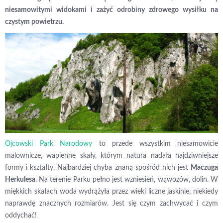
niesamowitymi widokami i zażyć odrobiny zdrowego wysiłku na
czystym powietrzu.
Ojcowski Park Narodowy
to przede wszystkim niesamowicie
malownicze, wapienne skały, którym natura nadała najdziwniejsze
formy i kształty. Najbardziej chyba znaną spośród nich jest
Maczuga
Herkulesa
. Na terenie Parku pełno jest wzniesień, wąwozów, dolin. W
miękkich skałach woda wydrążyła przez wieki liczne jaskinie, niekiedy
naprawdę znacznych rozmiarów. Jest się czym zachwycać i czym
oddychać!