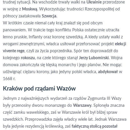
trudnej sytuacji. Na wschodzie trwały walki na
Ukrainie
przerodzone
w wojnę z
Moskwą
. Wykorzystując trudności Rzeczypospolitej od
północy zaatakowała
Szwecja
.
W krótkim czasie niemal cały kraj znalazł się pod obcym
panowaniem. W trakcie tego konfliktu Polska ostatecznie utraciła
lenno pruskie, Inflanty oraz koronę szwedzką. A kiedy ustały walki z
wrogami zewnętrznymi, władca usiłował przeforsować projekt
elekcji
vivente rege
, czyli za życia poprzednika. Spór ten doprowadził do
kolejnego
rokoszu
, na czele którego stanął
Jerzy Lubomirski
. Wojna
domowa zakończyła się klęską monarchy i jego planów. Nie mogąc
udźwignąć ciężaru korony, jako jedyny polski władca,
abdykował
w
1668 r.
Kraków pod rządami Wazów
Jednym z najważniejszych wydarzeń za rządów Zygmunta III Wazy
były przenosiny dworu monarszego do
Warszawy
. Spłonęła znaczna
część zamku wawelskiego, zaś w Warszawie król był bliżej spraw
szwedzkich. Przeprowadzka zajęła władcy wiele lat. Jednak Warszawa
była jedynie rezydencją królewską, zaś
faktyczną stolicą pozostał