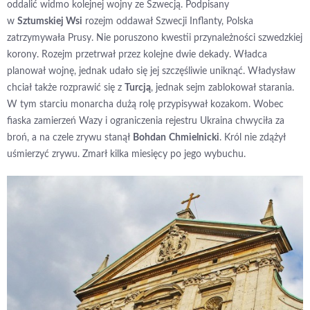
oddalić widmo kolejnej wojny ze Szwecją. Podpisany
w
Sztumskiej Wsi
rozejm oddawał Szwecji Inflanty, Polska
zatrzymywała Prusy. Nie poruszono kwestii przynależności szwedzkiej
korony. Rozejm przetrwał przez kolejne dwie dekady. Władca
planował wojnę, jednak udało się jej szczęśliwie uniknąć. Władysław
chciał także rozprawić się z
Turcją
, jednak sejm zablokował starania.
W tym starciu monarcha dużą rolę przypisywał kozakom. Wobec
fiaska zamierzeń Wazy i ograniczenia rejestru Ukraina chwyciła za
broń, a na czele zrywu stanął
Bohdan
Chmielnicki
. Król nie zdążył
uśmierzyć zrywu. Zmarł kilka miesięcy po jego wybuchu.