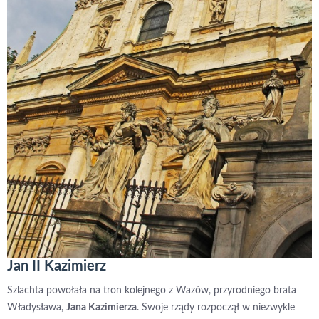
Jan II Kazimierz
Szlachta powołała na tron kolejnego z Wazów, przyrodniego brata
Władysława,
Jana Kazimierza
. Swoje rządy rozpoczął w niezwykle