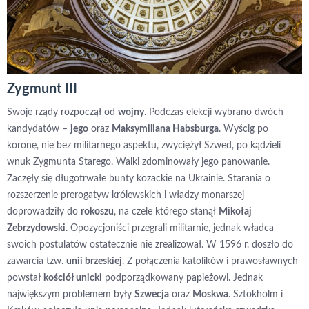
Zygmunt III
Swoje rządy rozpoczął od
wojny
. Podczas elekcji wybrano dwóch
kandydatów –
jego
oraz
Maksymiliana Habsburga
. Wyścig po
koronę, nie bez militarnego aspektu, zwyciężył Szwed, po kądzieli
wnuk Zygmunta Starego. Walki zdominowały jego panowanie.
Zaczęły się długotrwałe bunty kozackie na Ukrainie. Starania o
rozszerzenie prerogatyw królewskich i władzy monarszej
doprowadziły do
rokoszu
, na czele którego stanął
Mikołaj
Zebrzydowski
. Opozycjoniści przegrali militarnie, jednak władca
swoich postulatów ostatecznie nie zrealizował. W 1596 r. doszło do
zawarcia tzw.
unii brzeskiej
. Z połączenia katolików i prawosławnych
powstał
kościół unicki
podporządkowany papieżowi. Jednak
największym problemem były
Szwecja
oraz
Moskwa
. Sztokholm i