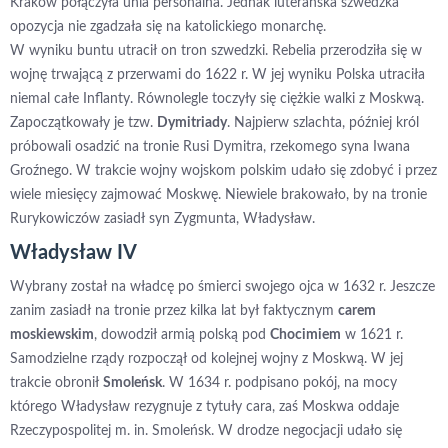
Kraków połączyła unia personalna. Jednak luterańska szwedzka
opozycja nie zgadzała się na katolickiego monarchę.
W wyniku buntu utracił on tron szwedzki. Rebelia przerodziła się w
wojnę trwającą z przerwami do 1622 r. W jej wyniku Polska utraciła
niemal całe Inflanty. Równolegle toczyły się ciężkie walki z Moskwą.
Zapoczątkowały je tzw.
Dymitriady
. Najpierw szlachta, później król
próbowali osadzić na tronie Rusi Dymitra, rzekomego syna Iwana
Groźnego. W trakcie wojny wojskom polskim udało się zdobyć i przez
wiele miesięcy zajmować Moskwę. Niewiele brakowało, by na tronie
Rurykowiczów zasiadł syn Zygmunta, Władysław.
Władysław IV
Wybrany został na władcę po śmierci swojego ojca w 1632 r. Jeszcze
zanim zasiadł na tronie przez kilka lat był faktycznym
carem
moskiewskim
, dowodził armią polską pod
Chocimiem
w 1621 r.
Samodzielne rządy rozpoczął od kolejnej wojny z Moskwą. W jej
trakcie obronił
Smoleńsk
. W 1634 r. podpisano pokój, na mocy
którego Władysław rezygnuje z tytuły cara, zaś Moskwa oddaje
Rzeczypospolitej m. in. Smoleńsk. W drodze negocjacji udało się