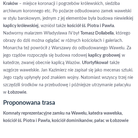
Kraków
– miejsce koronacji i pogrzebów królewskich, siedziba
archiwum koronnego etc. Po pożarze odbudowano zamek wawelski
w stylu barokowym, jednym z jej elementów była budowa niewielkiej
kaplicy królewskiej
, wzniósł także
kościół śś. Piotra i Pawła
.
Nadworny malarzem Władysława IV był
Tomasz Dollabella
, którego
obrazy do dziś można oglądać w różnych kościołach i galeriach.
Monarcha też powrócił z Warszawy do odbudowanego Wawelu. Za
jego rządów rozpoczęła się budowa rodowej
kaplicy
grobowej
w
katedrze, zwanej obecnie kaplicą Wazów.
Ufortyfikował
także
wzgórze wawelskie. Jan Kazimierz nie zapisał się jako mecenas sztuki.
Jego rządy upłynęły pod znakiem wojny. Natomiast wszyscy trzej nie
szczędzili środków na przebudowę i późniejsze utrzymanie pałacyku
w
Łobzowie
.
Proponowana trasa
Komnaty reprezentacyjne zamku na Wawelu, katedra wawelska,
kościół śś. Piotra i Pawła, kościół dominikanów, pałac w Łobzowie