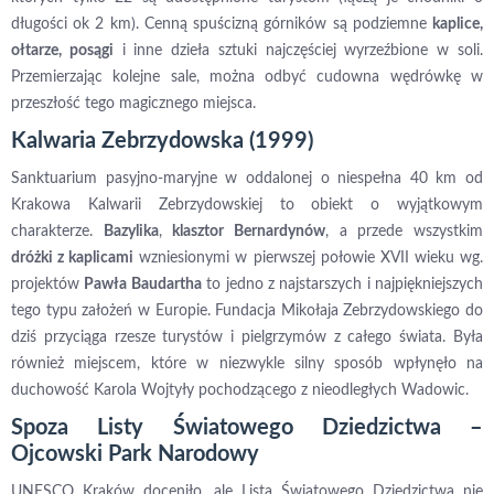
długości ok 2 km). Cenną spuścizną górników są podziemne
kaplice,
ołtarze, posągi
i inne dzieła sztuki najczęściej wyrzeźbione w soli.
Przemierzając kolejne sale, można odbyć cudowna wędrówkę w
przeszłość tego magicznego miejsca.
Kalwaria Zebrzydowska (1999)
Sanktuarium pasyjno-maryjne w oddalonej o niespełna 40 km od
Krakowa Kalwarii Zebrzydowskiej to obiekt o wyjątkowym
charakterze.
Bazylika
,
klasztor Bernardynów
, a przede wszystkim
dróżki z kaplicami
wzniesionymi w pierwszej połowie XVII wieku wg.
projektów
Pawła Baudartha
to jedno z najstarszych i najpiękniejszych
tego typu założeń w Europie. Fundacja Mikołaja Zebrzydowskiego do
dziś przyciąga rzesze turystów i pielgrzymów z całego świata. Była
również miejscem, które w niezwykle silny sposób wpłynęło na
duchowość Karola Wojtyły pochodzącego z nieodległych Wadowic.
Spoza Listy Światowego Dziedzictwa –
Ojcowski Park Narodowy
UNESCO Kraków doceniło, ale Lista Światowego Dziedzictwa nie