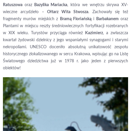
Ratuszowa
oraz
Bazylika Mariacka
, która we wnętrzu skrywa XV-
wieczne arcydzieło –
Ołtarz Wita Stwosza
. Zachowały się też
fragmenty murów miejskich z
Bramą Floriańską
i
Barbakanem
oraz
Plantami w miejscu reszty średniowiecznych fortyfikacji rozebranych
w XIX wieku. Turystów przyciąga również
Kazimierz
, a zwłaszcza
kwartał żydowski dzielnicy z jego wspaniałymi synagogami i starymi
nekropoliami. UNESCO doceniło absolutną unikatowość zespołu
historycznego zlokalizowanego w sercu Krakowa, wpisując go na Listę
Światowego dziedzictwa już w 1978 r. jako jeden z pierwszych
obiektów!