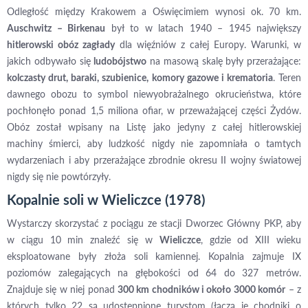
Odległość między Krakowem a Oświęcimiem wynosi ok. 70 km.
Auschwitz – Birkenau
był to w latach 1940 – 1945 największy
hitlerowski obóz zagłady
dla więźniów z całej Europy. Warunki, w
jakich odbywało się
ludobójstwo
na masową skalę były przerażające:
kolczasty drut, baraki, szubienice, komory gazowe i krematoria
. Teren
dawnego obozu to symbol niewyobrażalnego okrucieństwa, które
pochłonęło ponad 1,5 miliona ofiar, w przeważającej części Żydów.
Obóz został wpisany na Listę jako jedyny z całej hitlerowskiej
machiny śmierci, aby ludzkość nigdy nie zapomniała o tamtych
wydarzeniach i aby przerażające zbrodnie okresu II wojny światowej
nigdy się nie powtórzyły.
Kopalnie soli w Wieliczce (1978)
Wystarczy skorzystać z pociągu ze stacji Dworzec Główny PKP, aby
w ciągu 10 min znaleźć się w
Wieliczce
, gdzie od XIII wieku
eksploatowane były złoża soli kamiennej. Kopalnia zajmuje IX
poziomów zalegających na głębokości od 64 do 327 metrów.
Znajduje się w niej ponad
300 km chodników i około 3000 komór
– z
których tylko 22 są udostępnione turystom (łączą je chodniki o