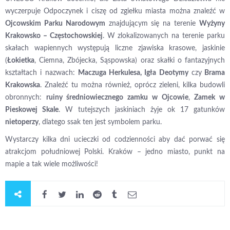
wyczerpuje Odpoczynek i ciszę od zgiełku miasta można znaleźć w
Ojcowskim Parku Narodowym
znajdującym się na terenie
Wyżyny
Krakowsko – Częstochowskiej
. W zlokalizowanych na terenie parku
skałach wapiennych występują liczne zjawiska krasowe, jaskinie
(
Łokietka
, Ciemna, Zbójecka, Sąspowska) oraz skałki o fantazyjnych
kształtach i nazwach:
Maczuga Herkulesa, Igła Deotymy
czy
Brama
Krakowska
. Znaleźć tu można również, oprócz zieleni, kilka budowli
obronnych:
ruiny średniowiecznego zamku w Ojcowie
,
Zamek w
Pieskowej Skale
. W tutejszych jaskiniach żyje ok 17 gatunków
nietoperzy
, dlatego ssak ten jest symbolem parku.
Wystarczy kilka dni ucieczki od codzienności aby dać porwać się
atrakcjom południowej Polski. Kraków – jedno miasto, punkt na
mapie a tak wiele możliwości!