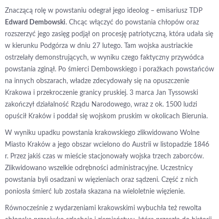
Znaczącą rolę w powstaniu odegrał jego ideolog – emisariusz TDP
Edward Dembowski
. Chcąc włączyć do powstania chłopów oraz
rozszerzyć jego zasięg podjął on procesję patriotyczną, która udała się
w kierunku Podgórza w dniu 27 lutego. Tam wojska austriackie
ostrzelały demonstrujących, w wyniku czego faktyczny przywódca
powstania zginął. Po śmierci Dembowskiego i porażkach powstańców
na innych obszarach, władze zdecydowały się na opuszczenie
Krakowa i przekroczenie granicy pruskiej. 3 marca Jan Tyssowski
zakończył działalność Rządu Narodowego, wraz z ok. 1500 ludzi
opuścił Kraków i poddał się wojskom pruskim w okolicach Bierunia.
W wyniku upadku powstania krakowskiego zlikwidowano Wolne
Miasto Kraków a jego obszar wcielono do Austrii w listopadzie 1846
r. Przez jakiś czas w mieście stacjonowały wojska trzech zaborców.
Zlikwidowano wszelkie odrębności administracyjne. Uczestnicy
powstania byli osadzani w więzieniach oraz sądzeni. Część z nich
poniosła śmierć lub została skazana na wieloletnie więzienie.
Równocześnie z wydarzeniami krakowskimi wybuchła też rewolta