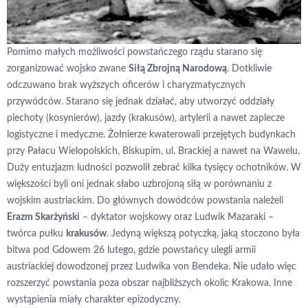
Pomimo małych możliwości powstańczego rządu starano się
zorganizować wojsko zwane
Siłą Zbrojną Narodową
. Dotkliwie
odczuwano brak wyższych oficerów i charyzmatycznych
przywódców. Starano się jednak działać, aby utworzyć oddziały
piechoty (kosynierów), jazdy (krakusów), artylerii a nawet zaplecze
logistyczne i medyczne. Żołnierze kwaterowali przejętych budynkach
przy Pałacu Wielopolskich, Biskupim, ul. Brackiej a nawet na Wawelu.
Duży entuzjazm ludności pozwolił zebrać kilka tysięcy ochotników. W
większości byli oni jednak słabo uzbrojoną siłą w porównaniu z
wojskim austriackim. Do głównych dowódców powstania należeli
Erazm Skarżyński
– dyktator wojskowy oraz Ludwik Mazaraki –
twórca pułku
krakusów
. Jedyną większą potyczką, jaką stoczono była
bitwa pod Gdowem 26 lutego, gdzie powstańcy ulegli armii
austriackiej dowodzonej przez Ludwika von Bendeka. Nie udało więc
rozszerzyć powstania poza obszar najbliższych okolic Krakowa. Inne
wystąpienia miały charakter epizodyczny.