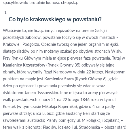
spacyfikowało brutalnie ludność chłopską.
Co było krakowskiego w powstaniu?
Właściwie to, nie licząc innych epizodów na terenie Galicji i
pozostałych zaborów, powstanie toczyło się w dwóch miastach –
Krakowie i Podgórzu. Obecnie tworzą one jeden organizm miejski,
dlatego śladów po nim możemy szukać po obydwu stronach Wisły.
Przy Rynku Głównym miała miejsce pierwsza faza powstania. Tutaj w
Kamienicy Krzysztofory
(Rynek Główny 35) odbywały się tajne
obrady, które wyłoniły Rząd Narodowy w dniu 22 lutego. Następnym
punktem na mapie jest
Kamienica Szara
(Rynek Główny 6), gdzie
dzień po ogłoszeniu powstania przeniosły się władze wraz
dyktatorem Janem Tyssowskim. Inne miejsca to areny pierwszych
walk powstańczych z nocy 21 na 22 lutego 1846 roku w tym ul.
Koletek (w tym czasie Mikołaja Kopernika), gdzie o 4 rano padły
pierwsze strzały; ulica Lubicz, gdzie Eustachy Belli starł się ze
szwoleżerami austriacki; Planty pomiędzy ul. Mikołajską i Szpitalną –
teren walk z piechotą; Plac św. Idziego i ul. Stradomska – obszar starć