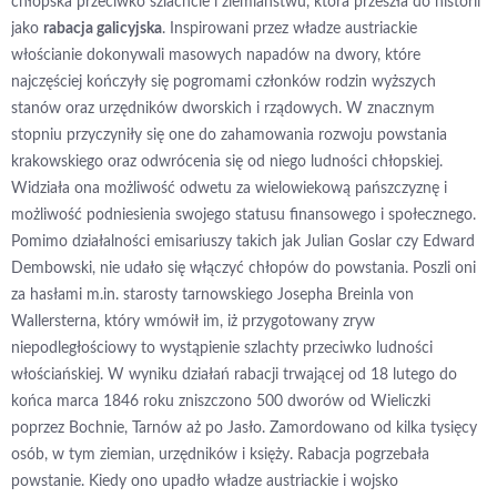
chłopska przeciwko szlachcie i ziemiaństwu, która przeszła do historii
jako
rabacja galicyjska
. Inspirowani przez władze austriackie
włościanie dokonywali masowych napadów na dwory, które
najczęściej kończyły się pogromami członków rodzin wyższych
stanów oraz urzędników dworskich i rządowych. W znacznym
stopniu przyczyniły się one do zahamowania rozwoju powstania
krakowskiego oraz odwrócenia się od niego ludności chłopskiej.
Widziała ona możliwość odwetu za wielowiekową pańszczyznę i
możliwość podniesienia swojego statusu finansowego i społecznego.
Pomimo działalności emisariuszy takich jak Julian Goslar czy Edward
Dembowski, nie udało się włączyć chłopów do powstania. Poszli oni
za hasłami m.in. starosty tarnowskiego Josepha Breinla von
Wallersterna, który wmówił im, iż przygotowany zryw
niepodległościowy to wystąpienie szlachty przeciwko ludności
włościańskiej. W wyniku działań rabacji trwającej od 18 lutego do
końca marca 1846 roku zniszczono 500 dworów od Wieliczki
poprzez Bochnie, Tarnów aż po Jasło. Zamordowano od kilka tysięcy
osób, w tym ziemian, urzędników i księży. Rabacja pogrzebała
powstanie. Kiedy ono upadło władze austriackie i wojsko