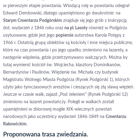
w pierwszym etapie powstania. Wiodącą rolę w powstaniu odegrał
Edward Dembowski, dlatego upamiętniono go dwukrotnie: na
Starym Cmentarzu Podgórskim
znajduje się jego grób z inskrypcją
dot. wydarzeń z 1846 roku oraz
na pl. Lasoty
również w Podgórzu
usytuowane, gdzie jest jego
popiersie
autorstwa Karola Potępy z
1966 r. Ostatnią grupą obiektów są kościoły i inne miejsca publiczne,
które na czas powstania i po jego upadku zmieniono na lazarety, a
następnie więzienia, gdzie przetrzymywano walczących. Można by
tutaj wymienić kościół św. Wojciecha, klasztory Dominikanów,
Bernardynów i Paulinów, Więzienie św. Michała czy budynek
Magistratu Wolnego Miasta Podgórza (Rynek Podgórski 1), których
użyto jako tymczasowych aresztów i cieszących się złą sławą więzień.
Jeszcze w czasie walk, zajazd „Pod Jeleniem” (Rynek Podgórski 12)
zmieniono na lazaret powstańczy. Polegli w walkach zostali
upamiętnieni w zbiorowej mogile XIX-wiecznych powstań
narodowych jako uczestnicy wydarzeń 1846-1849 na
Cmentarzu
Rakowickim
.
Proponowana trasa zwiedzania.