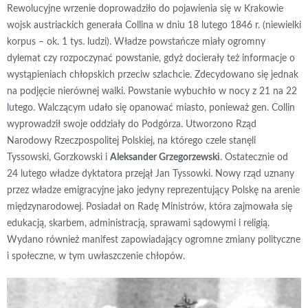
Rewolucyjne wrzenie doprowadziło do pojawienia się w Krakowie
wojsk austriackich generała Collina w dniu 18 lutego 1846 r. (niewielki
korpus – ok. 1 tys. ludzi). Władze powstańcze miały ogromny
dylemat czy rozpoczynać powstanie, gdyż docierały też informacje o
wystąpieniach chłopskich przeciw szlachcie. Zdecydowano się jednak
na podjęcie nierównej walki. Powstanie wybuchło w nocy z 21 na 22
lutego. Walczącym udało się opanować miasto, ponieważ gen. Collin
wyprowadził swoje oddziały do Podgórza. Utworzono Rząd
Narodowy Rzeczpospolitej Polskiej, na którego czele stanęli
Tyssowski, Gorzkowski i
Aleksander Grzegorzewski
. Ostatecznie od
24 lutego władze dyktatora przejął Jan Tyssowki. Nowy rząd uznany
przez władze emigracyjne jako jedyny reprezentujący Polskę na arenie
międzynarodowej. Posiadał on Radę Ministrów, która zajmowała się
edukacją, skarbem, administracją, sprawami sądowymi i religią.
Wydano również manifest zapowiadający ogromne zmiany polityczne
i społeczne, w tym uwłaszczenie chłopów.