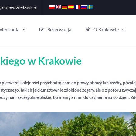
@krakowzwiedzanie.pl
wiedzania
Rezerwacja
O Krakowie
kiego w Krakowie
 pierwszej kolejności przychodzą nam do głowy obrazy lub rzeźby, później 
ystycznego, takich jak kunsztownie zdobione zegary, ale o z pozoru zwyc
 rzeczy nam szczególnie bliskie, bo mamy z nimi do czynienia na co dzi