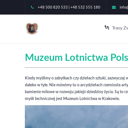
+48 500 820 533 | +48 532 555 180
info
Trasy Z
Muzeum Lotnictwa Pols
Kiedy myślimy o zabytkach czy dziełach sztuki, zazwyczaj w
daleko w tyle. Nie mówimy tu o arcydziełach rzemiosła art
kamienie milowe w rozwoju jakiejś dziedziny życia. Są to
myśli technicznej jest Muzeum Lotnictwa w Krakowie.