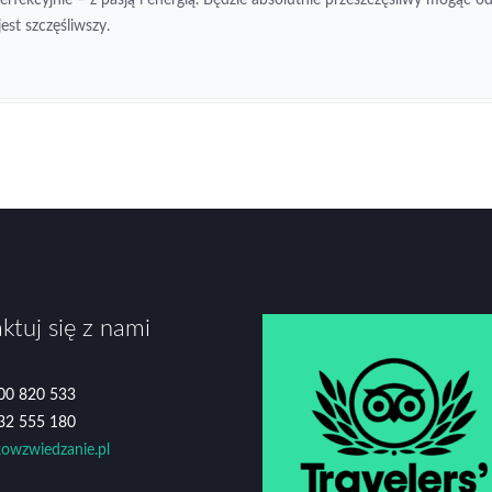
st szczęśliwszy.
ktuj się z nami
500 820 533
532 555 180
owzwiedzanie.pl