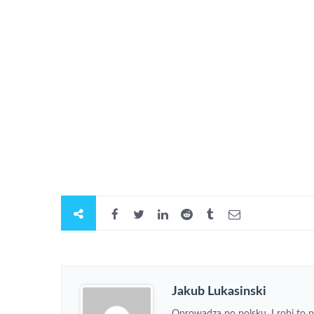
Jakub Lukasinski
Oprowadza po polsku. I robi to p