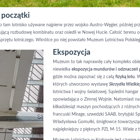
początki
ło tam lotnisko używane najpierw przez wojsko Austro-Węgier, później pr
pującą rozbudowę kombinatu oraz osiedli w Nowej Hucie. Całość terenu 
rzętu lotniczego. Wkrótce po niej powstało Muzeum Lotnictwa Polskiego
Ekspozycja
Muzeum to tak naprawdę cały kompleks obie
niewielka
ekspozycja mundurów i odznaczeń 
gdzie można zapoznać się z całą
fizyką lotu
. 
których utworzono wystawę
Skrzydła Wielki
lotnictwa I wojny światowej. Sąsiedni hangar 
opowiadająca o Zimnej Wojnie. Natomiast na
kilkadziesiąt maszyn pochodzących z różnych 
francuski Mirage, szwedzki SAAB, brytyjski Sp
Władysława Gomułki, śmigłowce towarzyszące 
najpiękniejszy z pięknych PZL M-15. Wiele z t
Muzeum Lotnictwa w Krakowie jest czynne od