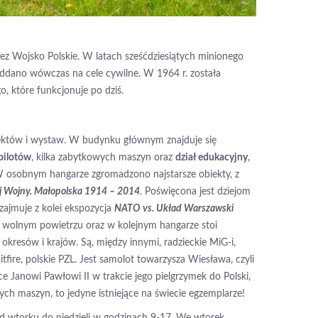
zez Wojsko Polskie. W latach sześćdziesiątych minionego
oddano wówczas na cele cywilne. W 1964 r. została
, które funkcjonuje po dziś.
któw i wystaw. W budynku głównym znajduje się
pilotów
, kilka zabytkowych maszyn oraz
dział edukacyjny
,
W osobnym hangarze zgromadzono najstarsze obiekty, z
ej Wojny. Małopolska 1914 – 2014
.
Poświęcona jest dziejom
zajmuje z kolei ekspozycja
NATO vs. Układ Warszawski
 wolnym powietrzu oraz w kolejnym hangarze stoi
okresów i krajów. Są, między innymi, radzieckie MiG-i,
itfire, polskie PZL. Jest samolot towarzysza Wiesława, czyli
Janowi Pawłowi II w trakcie jego pielgrzymek do Polski,
ych maszyn, to jedyne istniejące na świecie egzemplarze!
 wtorku do niedzieli w godzinach 9-17. We wtorek