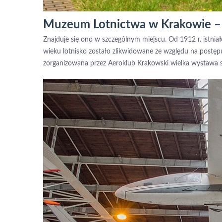
Muzeum Lotnictwa w Krakowie – 
Znajduje się ono w szczególnym miejscu. Od 1912 r. istnia
wieku lotnisko zostało zlikwidowane ze względu na postę
zorganizowana przez Aeroklub Krakowski wielka wystawa sp